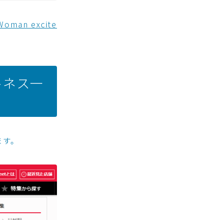
man excite
トネス一
ます。