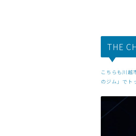
THE 
こちらも川越
のジム」でト