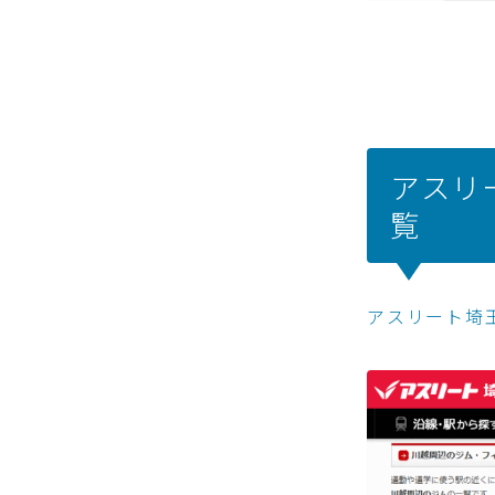
アスリ
覧
アスリート埼