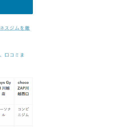
ネスジムを徹
、口コミま