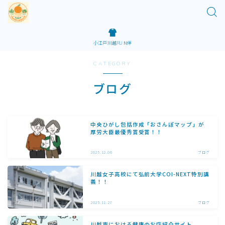
小江戸川越RUＮ伴
CATEGORY
ブログ
中央ひがし包括作成「おさんぽマップ」が
厚労大臣最優秀賞受賞！！
2025.12.06
ブログ
川越女子高校にて弘前大学COI-NEXT特別講
義！！
2025.11.27
ブログ
川越市における健康のお店紹介サイト