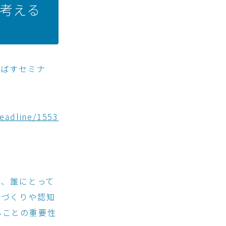
を考える
のばすセミナ
headline/1553
。
は、誰にとって
康づくりや認知
ることの重要性