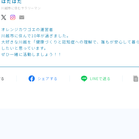
はたはた
川越市に住むサラリーマン
オレンジカワゴエの運営者
川越市に住んで10年が過ぎました。
大好きな川越を「健康づくりと認知症への理解で、誰もが安心して暮
したいと思っています。
ぜひ一緒に活動しましょう！！
する
シェアする
LINEで送る