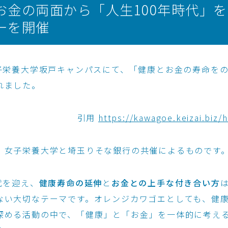
お金の両面から「人生100年時代」
ーを開催
女子栄養大学坂戸キャンパスにて、「健康とお金の寿命を
れました。
引用
https://kawagoe.keizai.biz/
、女子栄養大学と埼玉りそな銀行の共催によるものです
代を迎え、
健康寿命の延伸
と
お金との上手な付き合い方
ない大切なテーマです。オレンジカワゴエとしても、健
深める活動の中で、「健康」と「お金」を一体的に考え