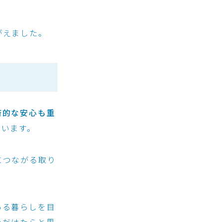
がえました。
済的な安心も重
ています。
につながる取り
ある暮らしを目
ただけたらと思