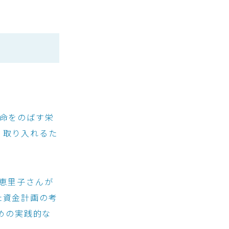
命をのばす栄
く取り入れるた
恵里子さんが
た資金計画の考
めの実践的な